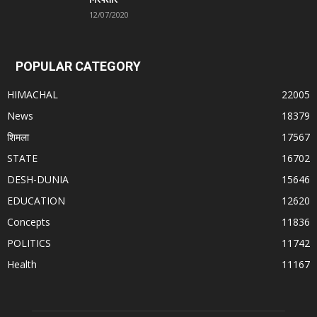
12/07/2020
POPULAR CATEGORY
HIMACHAL
22005
News
18379
शिमला
17567
STATE
16702
DESH-DUNIA
15646
EDUCATION
12620
Concepts
11836
POLITICS
11742
Health
11167