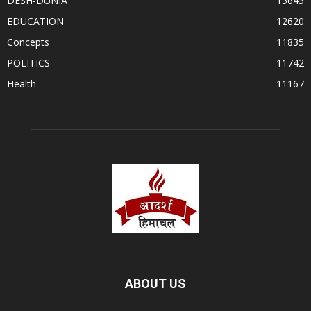
DESH-DUNIA
15645
EDUCATION
12620
Concepts
11835
POLITICS
11742
Health
11167
ABOUT US