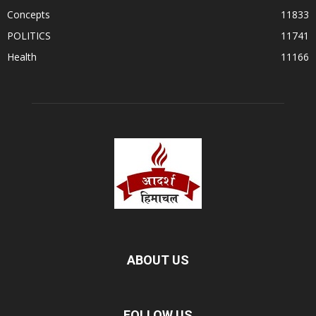
Concepts
11833
POLITICS
11741
Health
11166
ABOUT US
FOLLOW US