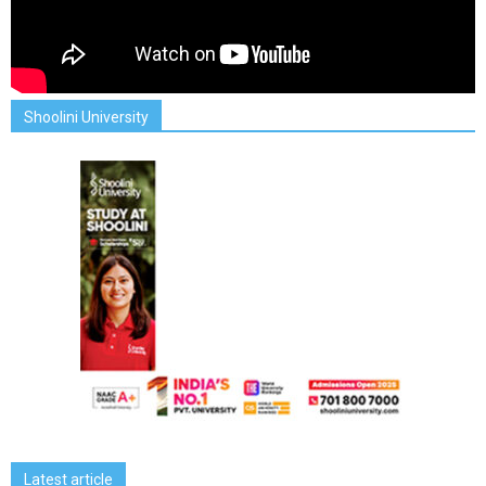
Shoolini University
Latest article