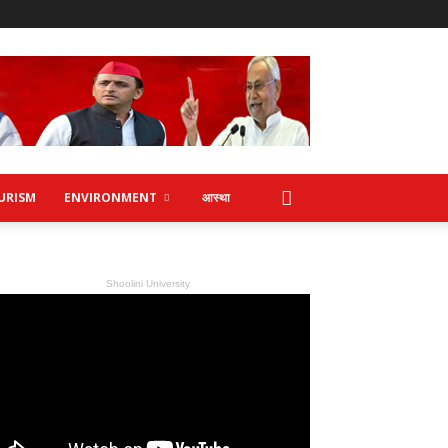
URISM
ENVIRONMENT
आस्था
Shoolini University