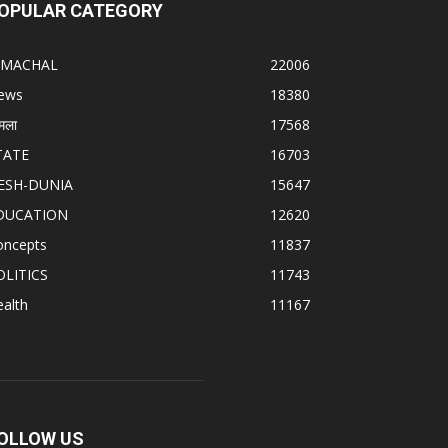
OPULAR CATEGORY
IMACHAL
22006
ews
18380
मला
17568
TATE
16703
ESH-DUNIA
15647
DUCATION
12620
oncepts
11837
OLITICS
11743
alth
11167
OLLOW US