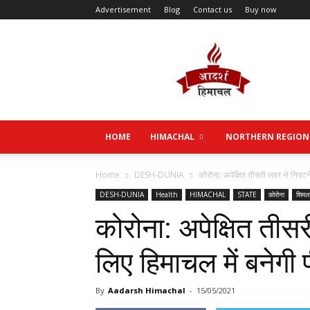
Advertisement
Blog
Contact us
Buy now
Aadarsh
Himachal
HOME
HIMACHAL
NORTHERN REGION
Home
DESH-DUNIA
कोरोना: अपेक्षित तीसरी लहर से निपटने
DESH-DUNIA
Health
HIMACHAL
STATE
कोरोना
शिमल
कोरोना: अपेक्षित तीस
लिए हिमाचल में बनेगी
By
Aadarsh Himachal
-
15/05/2021