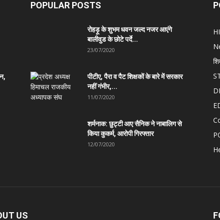
POPULAR POSTS
P
रोहड़ू के शुभम धवन जल्द नजर आएंगे
H
बालीवुड के छोटे पर्दे...
N
23/07/2020
शि
S
ान,
पीटीए, पैरा व पैट शिक्षकों के बारे में सरकार
नहीं गंभीर,...
D
11/07/2020
E
C
शर्मनाक: छुट्टी आए सैनिक ने नाबालिग से
किया कुकर्म, आरोपी गिरफ्तार
P
12/07/2020
He
OUT US
F