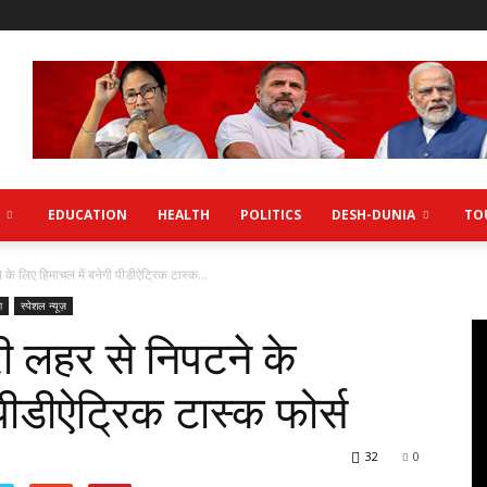
EDUCATION
HEALTH
POLITICS
DESH-DUNIA
TO
 के लिए हिमाचल में बनेगी पीडीऐट्रिक टास्क...
ा
स्पेशल न्यूज़
री लहर से निपटने के
 पीडीऐट्रिक टास्क फोर्स
32
0