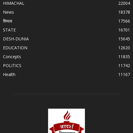
HIMACHAL
22004
News
18378
शिमला
17566
STATE
16701
DESH-DUNIA
15645
EDUCATION
12620
Concepts
11835
POLITICS
11742
Health
11167