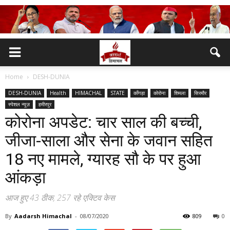
Home
DESH-DUNIA
DESH-DUNIA
Health
HIMACHAL
STATE
काँगड़ा
कोरोना
शिमला
सिरमौर
स्पेशल न्यूज़
हमीरपुर
कोरोना अपडेट: चार साल की बच्ची,
जीजा-साला और सेना के जवान सहित
18 नए मामले, ग्यारह सौ के पर हुआ
आंकड़ा
आज हुए 43 ठीक, 257 रहे एक्टिव केस
By
Aadarsh Himachal
-
08/07/2020
809
0