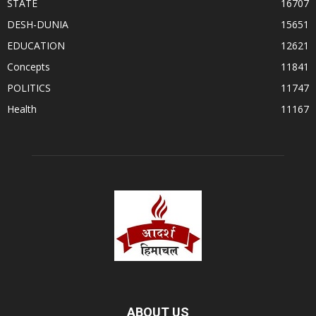
STATE
16707
DESH-DUNIA
15651
EDUCATION
12621
Concepts
11841
POLITICS
11747
Health
11167
ABOUT US