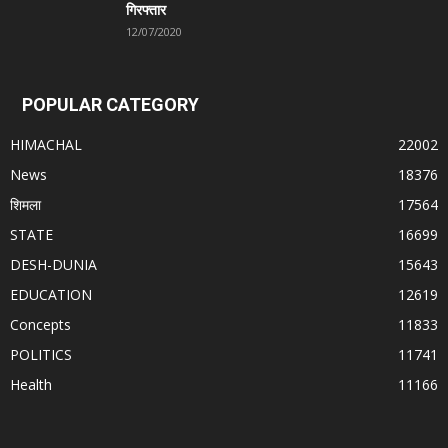
गिरफ्तार
12/07/2020
POPULAR CATEGORY
HIMACHAL
22002
News
18376
शिमला
17564
STATE
16699
DESH-DUNIA
15643
EDUCATION
12619
Concepts
11833
POLITICS
11741
Health
11166