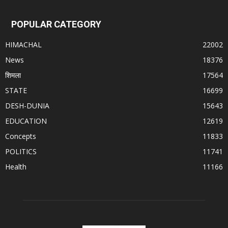
POPULAR CATEGORY
HIMACHAL
22002
News
18376
शिमला
17564
STATE
16699
DESH-DUNIA
15643
EDUCATION
12619
Concepts
11833
POLITICS
11741
Health
11166