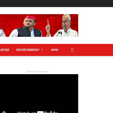
URISM
ENVIRONMENT
आस्था
Shoolini University