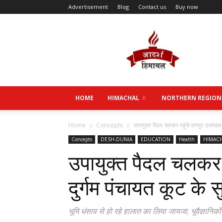
Advertisement
Blog
Contact us
Buy now
Aadarsh
Himachal
HOME
HIMACHAL
NORTHERN REGION
Home
Concepts
उपायुक्त पैदल चलकर पहुंचे रामपुर उपमंडल क
Concepts
DESH-DUNIA
EDUCATION
Health
HIMAC
उपायुक्त पैदल चलकर 
दुर्गम पंचायत कूट के सु
भूमि धंसाव से हो रहे हालात का लिया जायजा, भूवैज्ञानिको