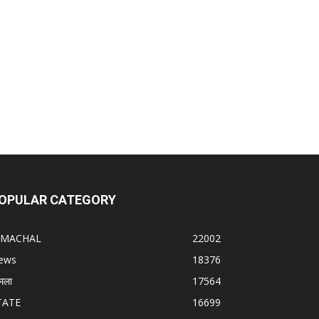
OPULAR CATEGORY
IMACHAL
22002
ews
18376
मला
17564
TATE
16699