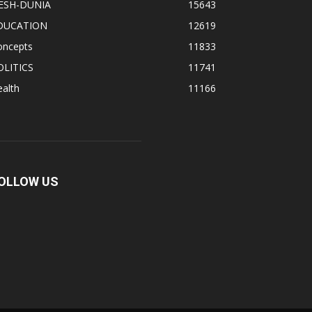
ESH-DUNIA
15643
DUCATION
12619
oncepts
11833
OLITICS
11741
alth
11166
OLLOW US