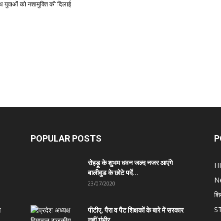
 युवाओं को नशामुक्ति की दिलाई
POPULAR POSTS
P
रोहड़ू के शुभम धवन जल्द नजर आएंगे
H
बालीवुड के छोटे पर्दे...
N
23/07/2020
शि
S
त
पीटीए, पैरा व पैट शिक्षकों के बारे में सरकार
नहीं गंभीर,...