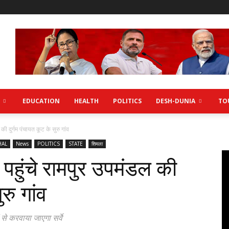
EDUCATION
HEALTH
POLITICS
DESH-DUNIA
TO
ी दुर्गम पंचायत कूट के सुरु गांव
HAL
News
POLITICS
STATE
शिमला
पहुंचे रामपुर उपमंडल की
रु गांव
ं से करवाया जाएगा सर्वे