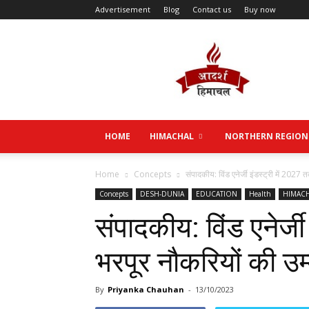
Advertisement
Blog
Contact us
Buy now
Aadarsh
Himachal
HOME
HIMACHAL
NORTHERN REGION
Home
Concepts
संपादकीय: विंड एनेर्जी इंडस्ट्री में 2027
Concepts
DESH-DUNIA
EDUCATION
Health
HIMAC
संपादकीय: विंड एनेर्ज
भरपूर नौकरियों की उम
By
Priyanka Chauhan
-
13/10/2023