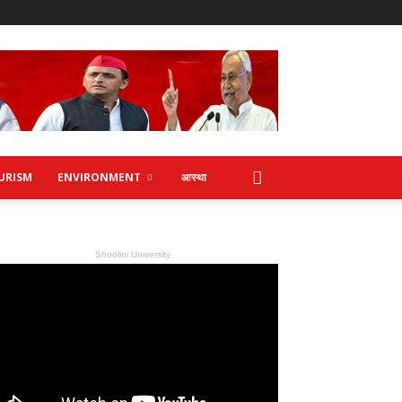
URISM
ENVIRONMENT
आस्था
Shoolini University