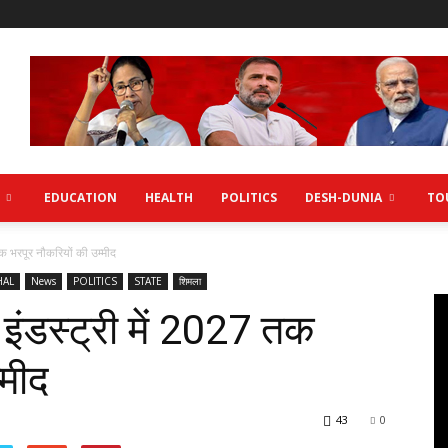
EDUCATION
HEALTH
POLITICS
DESH-DUNIA
TO
 तक भरपूर नौकरियों की उम्मीद
HAL
News
POLITICS
STATE
शिमला
ी इंडस्ट्री में 2027 तक
्मीद
43
0