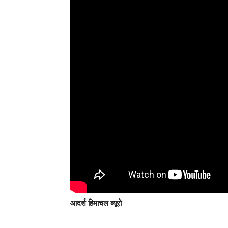
आदर्श हिमाचल ब्यूरो