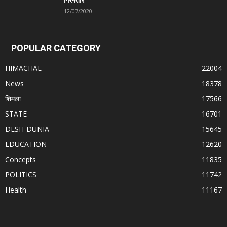
12/07/2020
POPULAR CATEGORY
HIMACHAL
22004
News
18378
शिमला
17566
STATE
16701
DESH-DUNIA
15645
EDUCATION
12620
Concepts
11835
POLITICS
11742
Health
11167