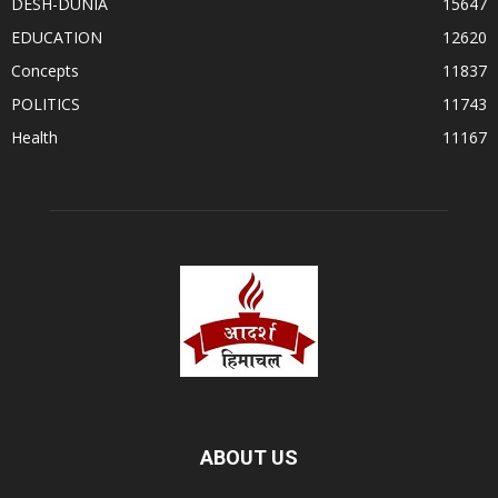
DESH-DUNIA
15647
EDUCATION
12620
Concepts
11837
POLITICS
11743
Health
11167
ABOUT US