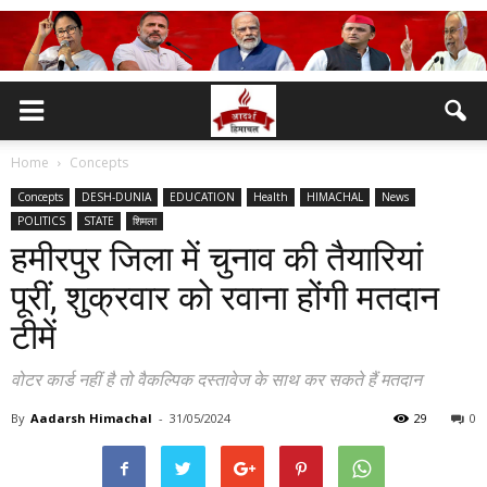
Home
Concepts
Concepts
DESH-DUNIA
EDUCATION
Health
HIMACHAL
News
POLITICS
STATE
शिमला
हमीरपुर जिला में चुनाव की तैयारियां
पूरीं, शुक्रवार को रवाना होंगी मतदान
टीमें
वोटर कार्ड नहीं है तो वैकल्पिक दस्तावेज के साथ कर सकते हैं मतदान
By
Aadarsh Himachal
-
31/05/2024
29
0