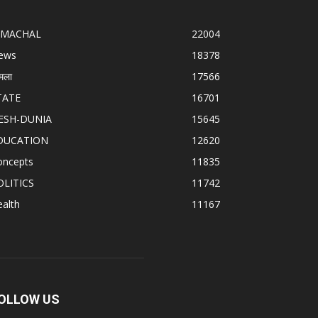
IMACHAL
22004
ews
18378
मला
17566
TATE
16701
ESH-DUNIA
15645
DUCATION
12620
oncepts
11835
OLITICS
11742
alth
11167
OLLOW US