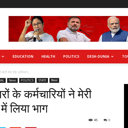
EDUCATION
HEALTH
POLITICS
DESH-DUNIA
TO
री माटी मेरा देश अभियान...
HAL
News
POLITICS
STATE
शिमला
 के कर्मचारियों ने मेरी
में लिया भाग
45
0