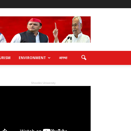
URISM
ENVIRONMENT
आस्था
Shoolini University