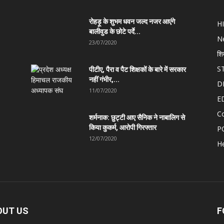
रोहड़ू के शुभम धवन जल्द नजर आएंगे
H
बालीवुड के छोटे पर्दे...
N
23/07/2020
शि
S
पीटीए, पैरा व पैट शिक्षकों के बारे में सरकार
नहीं गंभीर,...
D
11/07/2020
E
C
शर्मनाक: छुट्टी आए सैनिक ने नाबालिग से
किया कुकर्म, आरोपी गिरफ्तार
P
12/07/2020
He
OUT US
F