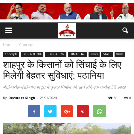
Home
Concepts
Concepts
DESH-DUNIA
EDUCATION
HIMACHAL
News
STATE
शिमला
शाहपुर के किसानों को सिंचाई के लिए
मिलेगी बेहतर सुविधाएं: पठानिया
मेटी-घरोह-बंडी-नागनपट्ट में कूहल निर्माण को खर्च होंगे एक करोड़ 38 लाख
By
Devinder Singh
-
23/06/2024
31
0