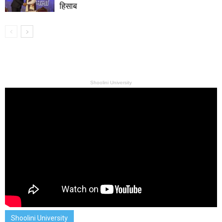
हिसाब
Shoolini University
Shoolini University