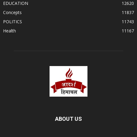
EDUCATION
12620
Concepts
11837
POLITICS
11743
Health
11167
ABOUT US