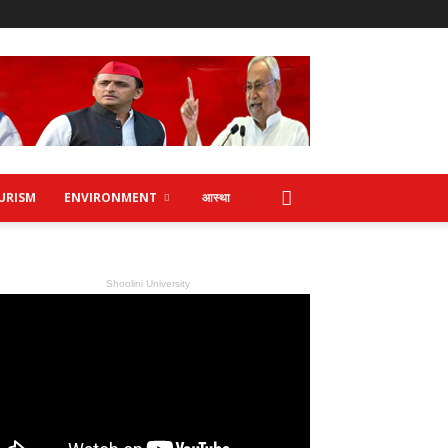
URISM
ENVIRONMENT
आस्था
Shoolini University