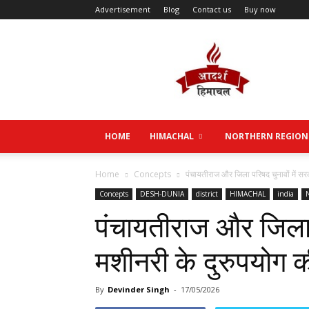
Advertisement
Blog
Contact us
Buy now
Aadarsh
Himachal
HOME
HIMACHAL
NORTHERN REGION
Home
Concepts
पंचायतीराज और जिला परिषद चुनावों में सर
Concepts
DESH-DUNIA
district
HIMACHAL
india
पंचायतीराज और जिला प
मशीनरी के दुरुपयोग 
By
Devinder Singh
-
17/05/2026