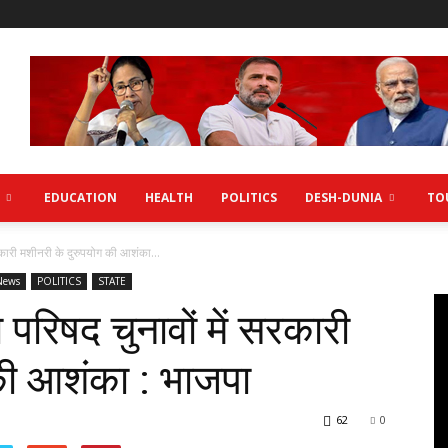
EDUCATION
HEALTH
POLITICS
DESH-DUNIA
TO
कारी मशीनरी के दुरुपयोग की आशंका...
News
POLITICS
STATE
रिषद चुनावों में सरकारी
की आशंका : भाजपा
62
0