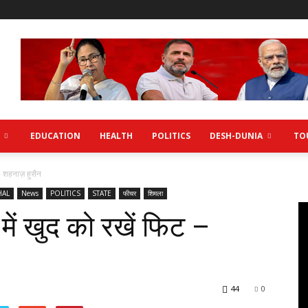
EDUCATION
HEALTH
POLITICS
DESH-DUNIA
TO
 – शहनाज़ हुसैन
HAL
News
POLITICS
STATE
फीचर
शिमला
ें खुद को रखें फिट –
44
0