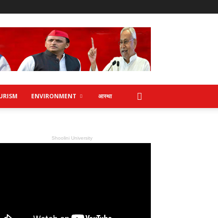
URISM
ENVIRONMENT
आस्था
Shoolini University