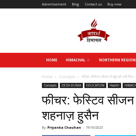
Advertisement
Blog
Contact us
Buy now
Aadarsh
Himachal
HOME
HIMACHAL
NORTHERN REGION
Home
Concepts
फीचर: फेस्टिव सीजन में खुद को रखें फिट
Concepts
DESH-DUNIA
EDUCATION
Health
HIMAC
फीचर: फेस्टिव सीजन म
शहनाज़ हुसैन
By
Priyanka Chauhan
-
19/10/2023