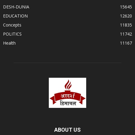
DESH-DUNIA
15645
EDUCATION
12620
Concepts
11835
POLITICS
11742
Health
11167
ABOUT US