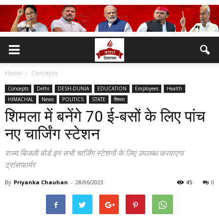
Home
Concepts
Concepts
Delhi
DESH-DUNIA
EDUCATION
Employees
Health
HIMACHAL
News
POLITICS
STATE
शिमला
शिमला में बनेंगे 70 ई-बसों के लिए पांच
नए चार्जिंग स्टेशन
राज्य बिजली बोर्ड इन सभी चार्जिंग स्टेशनों के लिए उपलब्ध करवाएगा
ट्रांसफार्मर
By
Priyanka Chauhan
-
28/06/2023
45
0