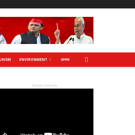
URISM
ENVIRONMENT
आस्था
Shoolini University