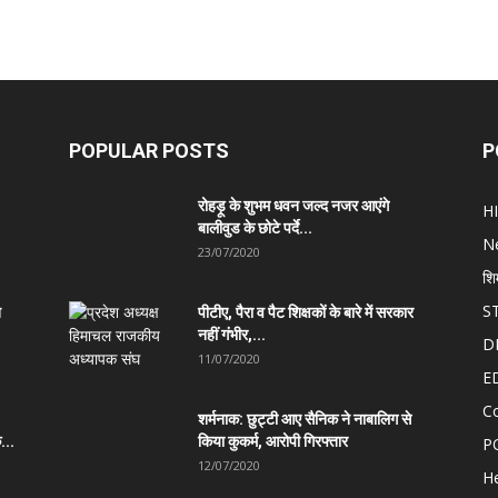
POPULAR POSTS
P
रोहड़ू के शुभम धवन जल्द नजर आएंगे
H
बालीवुड के छोटे पर्दे...
N
23/07/2020
शि
S
त
पीटीए, पैरा व पैट शिक्षकों के बारे में सरकार
नहीं गंभीर,...
D
11/07/2020
E
C
शर्मनाक: छुट्टी आए सैनिक ने नाबालिग से
...
किया कुकर्म, आरोपी गिरफ्तार
P
12/07/2020
He