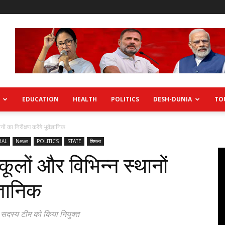
EDUCATION
HEALTH
POLITICS
DESH-DUNIA
TO
 का निरीक्षण करेंगे भूवैज्ञानिक
HAL
News
POLITICS
STATE
शिमला
ूलों और विभिन्न स्थानों
ज्ञानिक
ी 5 सदस्य टीम को किया नियुक्त