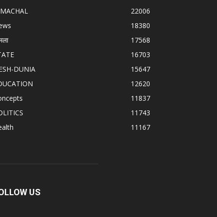
IMACHAL
22006
ews
18380
मला
17568
TATE
16703
ESH-DUNIA
15647
DUCATION
12620
oncepts
11837
OLITICS
11743
alth
11167
OLLOW US