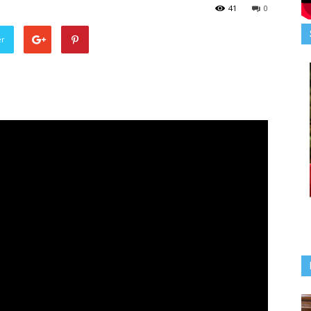
41
0
er