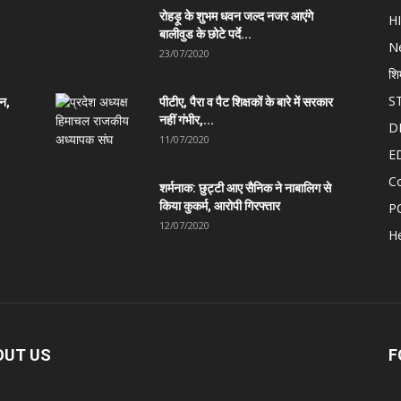
रोहड़ू के शुभम धवन जल्द नजर आएंगे
H
बालीवुड के छोटे पर्दे...
N
23/07/2020
शि
S
ान,
पीटीए, पैरा व पैट शिक्षकों के बारे में सरकार
नहीं गंभीर,...
D
11/07/2020
E
C
शर्मनाक: छुट्टी आए सैनिक ने नाबालिग से
किया कुकर्म, आरोपी गिरफ्तार
P
12/07/2020
He
OUT US
F