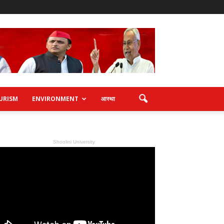
URISM
ENVIRONMENT
आस्था
Shoolini University