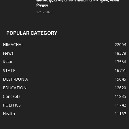
गिरफ्तार
12/07/2020
POPULAR CATEGORY
HIMACHAL
22004
News
18378
शिमला
17566
STATE
16701
DESH-DUNIA
15645
EDUCATION
12620
Concepts
11835
POLITICS
11742
Health
11167