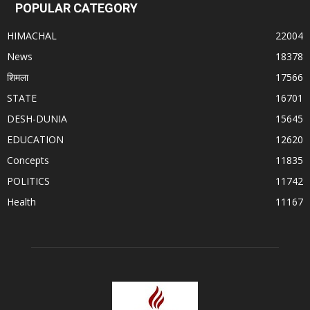
POPULAR CATEGORY
HIMACHAL
22004
News
18378
शिमला
17566
STATE
16701
DESH-DUNIA
15645
EDUCATION
12620
Concepts
11835
POLITICS
11742
Health
11167