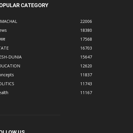
OPULAR CATEGORY
IMACHAL
22006
ews
18380
मला
17568
TATE
16703
ESH-DUNIA
15647
DUCATION
12620
oncepts
11837
OLITICS
11743
alth
11167
OLLOW US