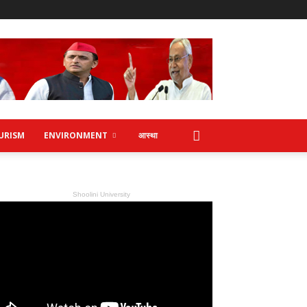
URISM
ENVIRONMENT
आस्था
Shoolini University