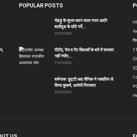
POPULAR POSTS
P
रोहड़ू के शुभम धवन जल्द नजर आएंगे
H
बालीवुड के छोटे पर्दे...
N
23/07/2020
शि
S
ान,
पीटीए, पैरा व पैट शिक्षकों के बारे में सरकार
नहीं गंभीर,...
D
11/07/2020
E
C
शर्मनाक: छुट्टी आए सैनिक ने नाबालिग से
किया कुकर्म, आरोपी गिरफ्तार
P
12/07/2020
He
OUT US
F