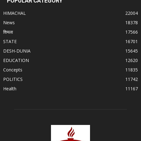
POPULAR CATEGORY
HIMACHAL
22004
News
18378
शिमला
17566
STATE
16701
DESH-DUNIA
15645
EDUCATION
12620
Concepts
11835
POLITICS
11742
Health
11167