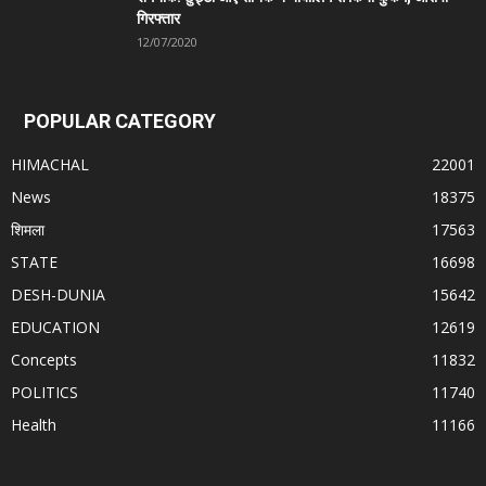
गिरफ्तार
12/07/2020
POPULAR CATEGORY
HIMACHAL
22001
News
18375
शिमला
17563
STATE
16698
DESH-DUNIA
15642
EDUCATION
12619
Concepts
11832
POLITICS
11740
Health
11166