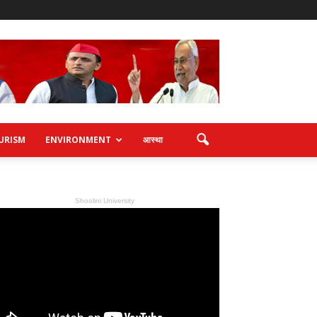
URISM
ENVIRONMENT
आस्था
Shoolini University