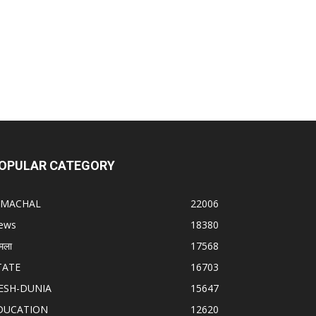
OPULAR CATEGORY
IMACHAL
22006
ews
18380
मला
17568
TATE
16703
ESH-DUNIA
15647
DUCATION
12620