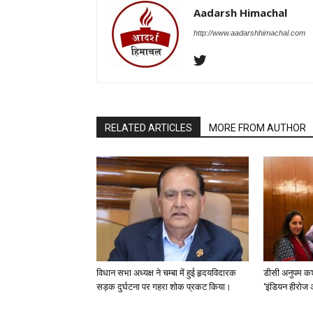
Aadarsh Himachal
http://www.aadarshhimachal.com
RELATED ARTICLES
MORE FROM AUTHOR
विधान सभा अध्यक्ष ने चम्बा में हुई हृदयविदारक
डीसी अनुपम कश
सड़क दुर्घटना पर गहरा शोक प्रकट किया।
‘इंडियन हीरोज 