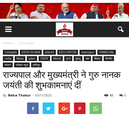
Home
Concepts
Concepts
DESH-DUNIA
district
EDUCATION
hamirpur
HIMACHAL
india
News
solan
STATE
World
ऊना
कुल्लू
चंबा
शिमला
सिरमौर
सोलन
स्पेशल न्यूज़
हमीरपुर
राज्यपाल और मुख्यमंत्री ने गुरु नानक
जयंती की शुभकामनाएं दीं
By
Neha Thakur
-
05/11/2025
43
0