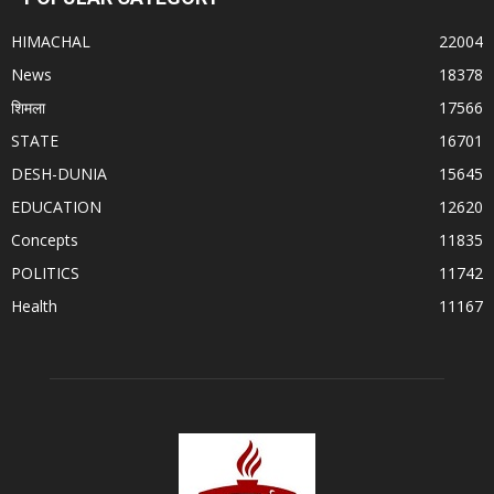
HIMACHAL
22004
News
18378
शिमला
17566
STATE
16701
DESH-DUNIA
15645
EDUCATION
12620
Concepts
11835
POLITICS
11742
Health
11167