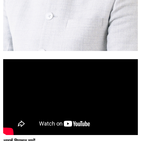
आदर्श हिमाचल ब्यूरों