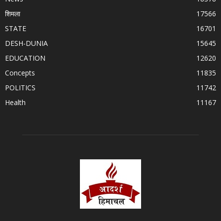
शिमला
17566
STATE
16701
DESH-DUNIA
15645
EDUCATION
12620
Concepts
11835
POLITICS
11742
Health
11167