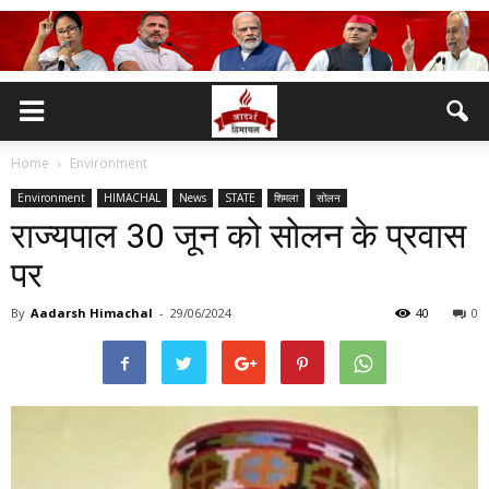
Home
Environment
Environment
HIMACHAL
News
STATE
शिमला
सोलन
राज्यपाल 30 जून को सोलन के प्रवास
पर
By
Aadarsh Himachal
-
29/06/2024
40
0