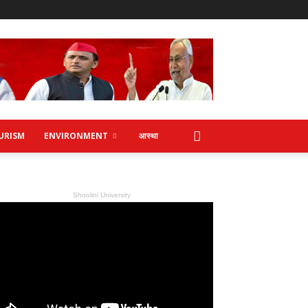
URISM
ENVIRONMENT
आस्था
Shoolini University