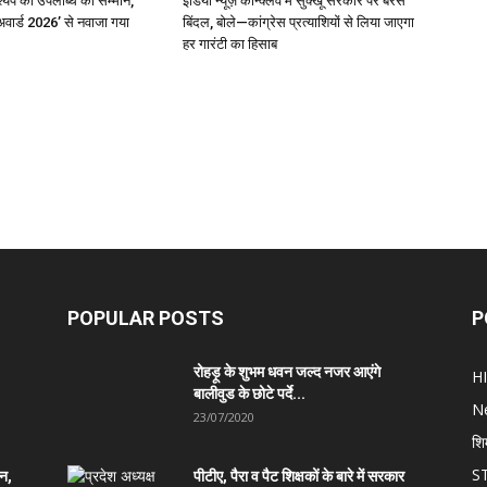
्यप की उपलब्धि का सम्मान,
इंडिया न्यूज़ कॉन्क्लेव में सुक्खू सरकार पर बरसे
अवार्ड 2026’ से नवाजा गया
बिंदल, बोले—कांग्रेस प्रत्याशियों से लिया जाएगा
हर गारंटी का हिसाब
POPULAR POSTS
P
रोहड़ू के शुभम धवन जल्द नजर आएंगे
H
बालीवुड के छोटे पर्दे...
N
23/07/2020
शि
S
ान,
पीटीए, पैरा व पैट शिक्षकों के बारे में सरकार