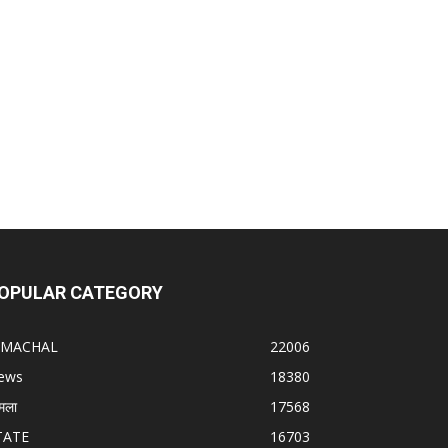
OPULAR CATEGORY
IMACHAL
22006
ews
18380
मला
17568
TATE
16703