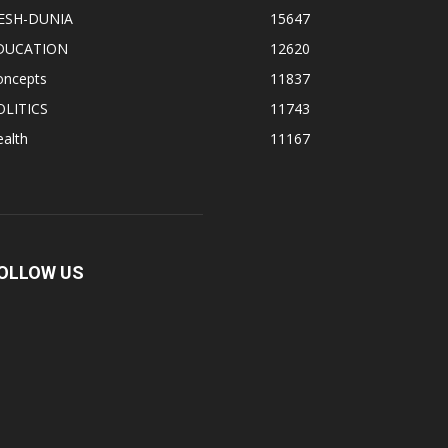
ESH-DUNIA
15647
DUCATION
12620
oncepts
11837
OLITICS
11743
alth
11167
OLLOW US