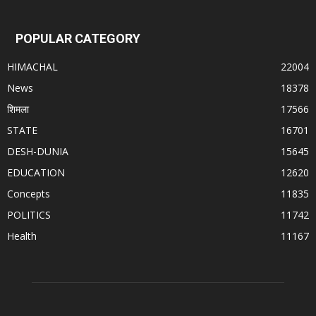
POPULAR CATEGORY
HIMACHAL
22004
News
18378
शिमला
17566
STATE
16701
DESH-DUNIA
15645
EDUCATION
12620
Concepts
11835
POLITICS
11742
Health
11167