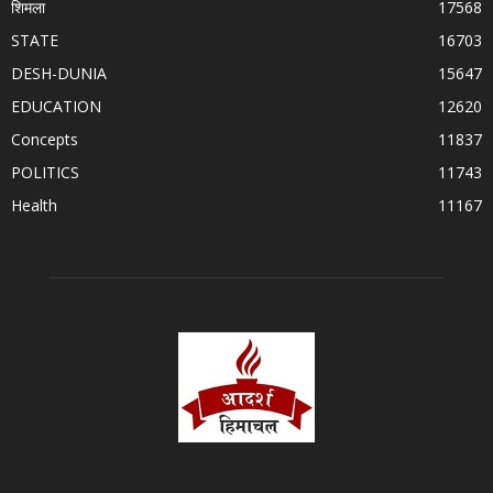
शिमला
17568
STATE
16703
DESH-DUNIA
15647
EDUCATION
12620
Concepts
11837
POLITICS
11743
Health
11167