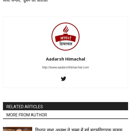
मिली चप्पले, डूबने की आशंका
Aadarsh Himachal
http://www.aadarshhimachal.com
RELATED ARTICLES
MORE FROM AUTHOR
विधान सभा अध्यक्ष ने चम्बा में हुई हृदयविदारक सड़क