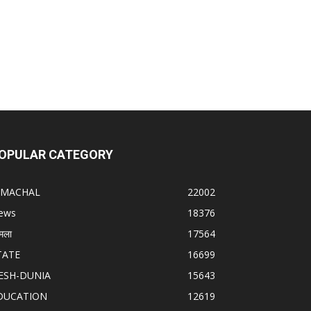
OPULAR CATEGORY
IMACHAL
22002
ews
18376
मला
17564
TATE
16699
ESH-DUNIA
15643
DUCATION
12619