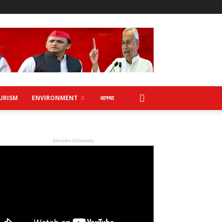
URISM
ENVIRONMENT
आस्था
Shoolini University