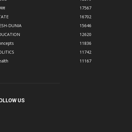
मला
17567
TATE
16702
ESH-DUNIA
15646
DUCATION
12620
oncepts
11836
OLITICS
11742
alth
11167
OLLOW US