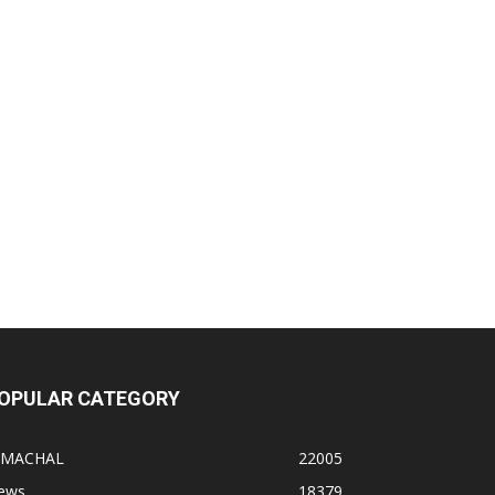
OPULAR CATEGORY
IMACHAL
22005
ews
18379