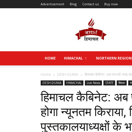
Advertisement
Blog
Contact us
Buy now
Aadarsh
Himachal
HOME
HIMACHAL
NORTHERN REGION
Home
DESH-DUNIA
हिमाचल कैबिनेट: अब पांच की जगह सात 
DESH-DUNIA
HIMACHAL
Live News
STATE
शिमला
स्
हिमाचल कैबिनेट: अब
होगा न्यूनतम किराया, 
पुस्तकालयाध्यक्षों के 