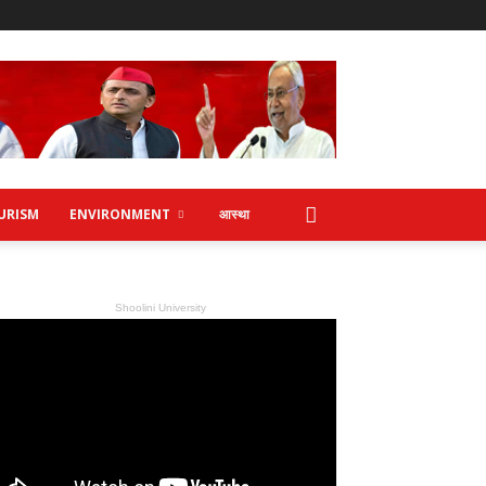
URISM
ENVIRONMENT
आस्था
Shoolini University