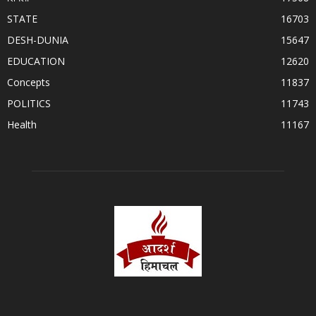
STATE
16703
DESH-DUNIA
15647
EDUCATION
12620
Concepts
11837
POLITICS
11743
Health
11167