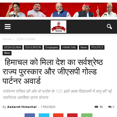
Home
DESH-DUNIA
DESH-DUNIA
EDUCATION
Employees
HIMACHAL
News
POLITICS
शिमला
हिमाचल को मिला देश का सर्वश्रेष्ठ
राज्य पुरस्कार और जीएसपी गोल्ड
पार्टनर अवार्ड
पर्यावरण परिषद की ओर से प्रदेश के 100 इको क्लब विद्यालयों में लागू की गई
प्लास्टिक अपशिष्ट क्रय योजना
By
Aadarsh Himachal
-
17/02/2023
36
0