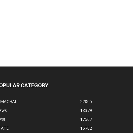
OPULAR CATEGORY
IMACHAL
22005
ews
18379
मला
17567
TATE
16702