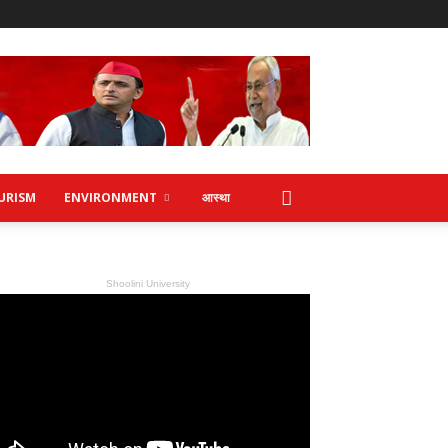
URISM
ENVIRONMENT
आस्था
Shoolini University