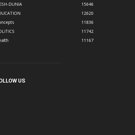
ESH-DUNIA
15646
DUCATION
12620
oncepts
11836
OLITICS
11742
alth
11167
OLLOW US