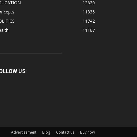
DUCATION
12620
oncepts
11836
OLITICS
11742
alth
11167
OLLOW US
Advertisement
Blog
Contact us
Buy now