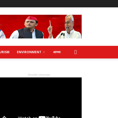
URISM
ENVIRONMENT
आस्था
Shoolini University