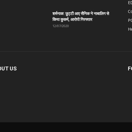
E
C
शर्मनाक: छुट्टी आए सैनिक ने नाबालिग से
किया कुकर्म, आरोपी गिरफ्तार
P
12/07/2020
He
OUT US
F