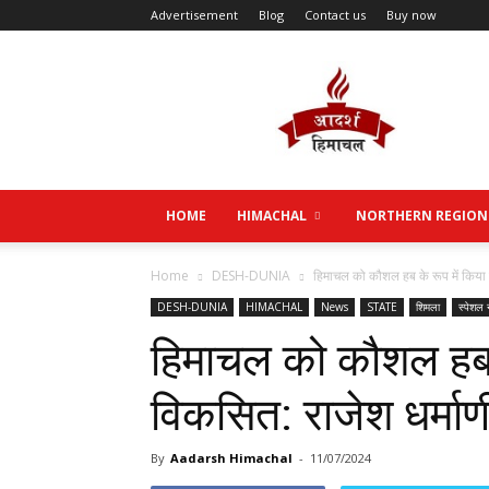
Advertisement
Blog
Contact us
Buy now
Aadarsh
Himachal
HOME
HIMACHAL
NORTHERN REGION
Home
DESH-DUNIA
हिमाचल को कौशल हब के रूप में किया 
DESH-DUNIA
HIMACHAL
News
STATE
शिमला
स्पेशल न
हिमाचल को कौशल हब क
विकसित: राजेश धर्माण
By
Aadarsh Himachal
-
11/07/2024