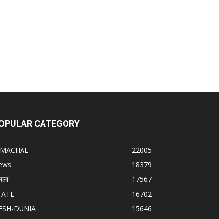
OPULAR CATEGORY
IMACHAL
22005
ews
18379
मला
17567
TATE
16702
ESH-DUNIA
15646