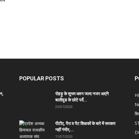
िसाब
POPULAR POSTS
P
ान,
रोहड़ू के शुभम धवन जल्द नजर आएंगे
H
बालीवुड के छोटे पर्दे...
N
23/07/2020
शि
S
पीटीए, पैरा व पैट शिक्षकों के बारे में सरकार
नहीं गंभीर,...
D
11/07/2020