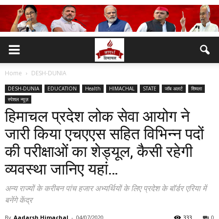
Home
DESH-DUNIA
DESH-DUNIA
EDUCATION
Health
HIMACHAL
STATE
जॉब अलर्ट
शिमला
स्पेशल न्यूज़
हिमाचल प्रदेश लोक सेवा आयोग ने
जारी किया एचएएस सहित विभिन्न पदों
की परीक्षाओं का शेड्यूल, कैसी रहेगी
व्यवस्था जानिए यहां…
अन्य राज्यों के करीबन पांच हजार अभ्यर्थियों के लिए प्रदेश के बॉर्डर एरिया में
बनेंगे केंद्र
By
Aadarsh Himachal
-
04/07/2020
333
0