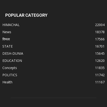
POPULAR CATEGORY
HIMACHAL
22004
News
18378
शिमला
17566
STATE
16701
DESH-DUNIA
15645
EDUCATION
12620
Concepts
11835
POLITICS
11742
Health
11167