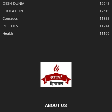
DESH-DUNIA
15643
EDUCATION
12619
Concepts
11833
POLITICS
11741
Health
11166
ABOUT US