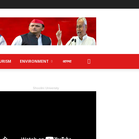
URISM
ENVIRONMENT
आस्था
Shoolini University