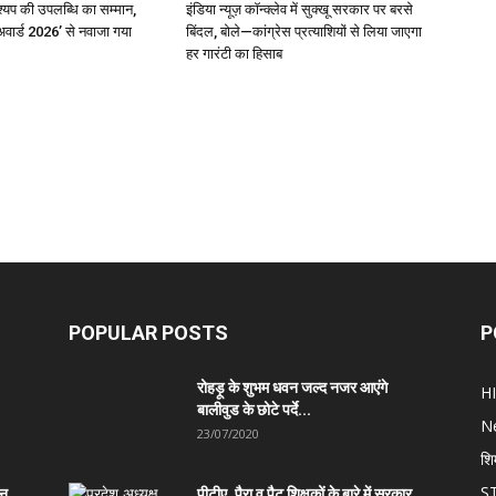
्यप की उपलब्धि का सम्मान,
इंडिया न्यूज़ कॉन्क्लेव में सुक्खू सरकार पर बरसे
अवार्ड 2026’ से नवाजा गया
बिंदल, बोले—कांग्रेस प्रत्याशियों से लिया जाएगा
हर गारंटी का हिसाब
POPULAR POSTS
P
रोहड़ू के शुभम धवन जल्द नजर आएंगे
H
बालीवुड के छोटे पर्दे...
N
23/07/2020
शि
S
ान,
पीटीए, पैरा व पैट शिक्षकों के बारे में सरकार