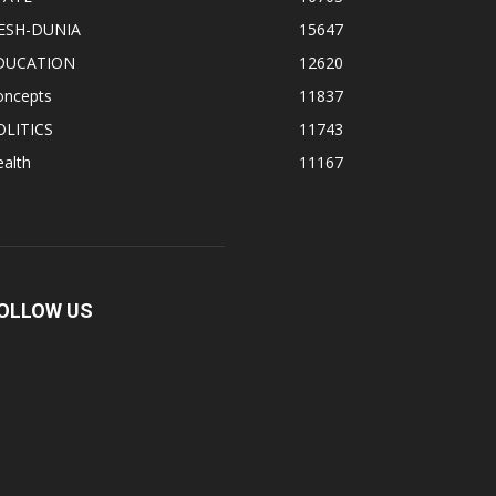
ESH-DUNIA
15647
DUCATION
12620
oncepts
11837
OLITICS
11743
alth
11167
OLLOW US