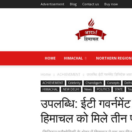
Advertisement
Blog
Contact us
Buy now
Aadarsh
Himachal
HOME
HIMACHAL
NORTHERN REGION
Home
ACHIEVEMENT
उपलब्धि: ईटी गवर्नमेंट डिजिटेक अवार
ACHIEVEMENT
Celebrity
Chandigarh
Concepts
Delhi
HIMACHAL
NEW DELHI
News
POLITICS
STATE
To
उपलब्धि: ईटी गवर्नमें
हिमाचल को मिले तीन प