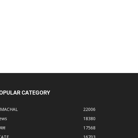
OPULAR CATEGORY
IMACHAL
22006
ews
18380
मला
17568
TATE
16703