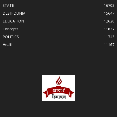
STATE
16703
DESH-DUNIA
15647
EDUCATION
12620
Concepts
11837
POLITICS
11743
Health
11167