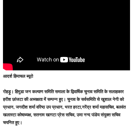
आदर्श हिमाचल ब्यूरो
रोहड़ू।
हिमुडा जन कल्याण समिति समाला के द्विवार्षिक चुनाव समिति के सलाहकार
हरीश छांजटा की अध्यक्षता में सम्पन्न हुए। चुनाव के सर्वसमिति से खुशाल नेगी को
प्रधान, जगदीश शर्मा वरिष्ठ उप प्रधान, भरत हरटा,नरेंद्र शर्मा महासचिव, बलवंत
खलास्टा कोषाध्यक्ष, सतनाम खागटा प्रेस सचिव, उमा नन्द पांडेय संयुक्त सचिव
चयनित हुए।