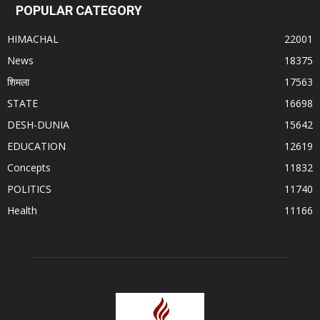
POPULAR CATEGORY
HIMACHAL
22001
News
18375
शिमला
17563
STATE
16698
DESH-DUNIA
15642
EDUCATION
12619
Concepts
11832
POLITICS
11740
Health
11166