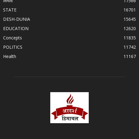
शिमला
17566
STATE
16701
DESH-DUNIA
15645
EDUCATION
12620
Concepts
11835
POLITICS
11742
Health
11167