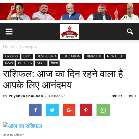
Home
Concepts
Concepts
Delhi
DESH-DUNIA
EDUCATION
HIMACHAL
NEW DELHI
News
POLITICS
STATE
शिमला
राशिफल: आज का दिन रहने वाला है
आपके लिए आनंदमय
By
Priyanka Chauhan
-
30/06/2023
69
0
आज का राशिफल