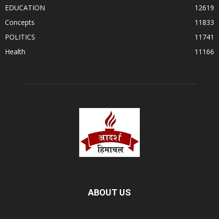
EDUCATION
12619
Concepts
11833
POLITICS
11741
Health
11166
ABOUT US