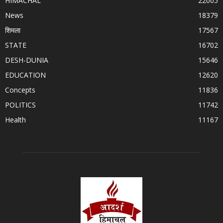
HIMACHAL
22005
News
18379
शिमला
17567
STATE
16702
DESH-DUNIA
15646
EDUCATION
12620
Concepts
11836
POLITICS
11742
Health
11167