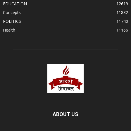
EDUCATION
12619
Concepts
11832
POLITICS
11740
Health
11166
ABOUT US