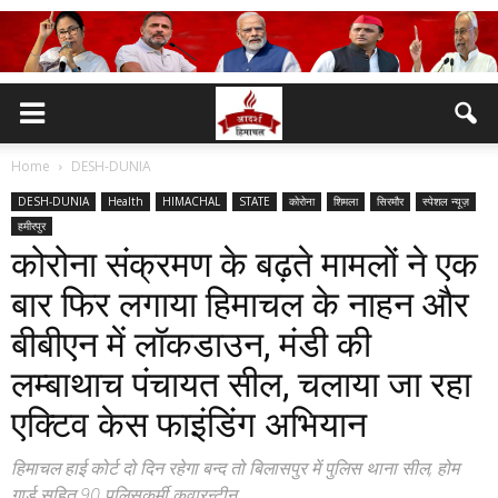
Home
DESH-DUNIA
DESH-DUNIA
Health
HIMACHAL
STATE
कोरोना
शिमला
सिरमौर
स्पेशल न्यूज़
हमीरपुर
कोरोना संक्रमण के बढ़ते मामलों ने एक
बार फिर लगाया हिमाचल के नाहन और
बीबीएन में लॉकडाउन, मंडी की
लम्बाथाच पंचायत सील, चलाया जा रहा
एक्टिव केस फाइंडिंग अभियान
हिमाचल हाई कोर्ट दो दिन रहेगा बन्द तो बिलासपुर में पुलिस थाना सील, होम
गार्ड सहित 90 पुलिसकर्मी क़वारन्टीन