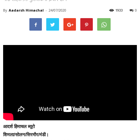
By
Aadarsh Himachal
-
24/07/2020
1933
0
आदर्श हिमाचल ब्यूरो
शिमला/सोलन/सिरमौर/मंडी।