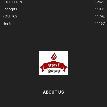
EDUCATION
12620
Concepts
11835
POLITICS
11742
Health
11167
ABOUT US