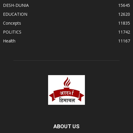
DESH-DUNIA
15645
EDUCATION
12620
Concepts
11835
POLITICS
11742
Health
11167
ABOUT US