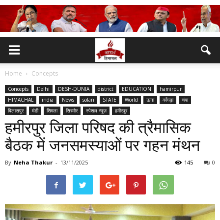
Home
Concepts
Concepts
Delhi
DESH-DUNIA
district
EDUCATION
hamirpur
HIMACHAL
india
News
solan
STATE
World
ऊना
काँगड़ा
चंबा
बिलासपुर
मंडी
शिमला
सिरमौर
स्पेशल न्यूज़
हमीरपुर
हमीरपुर जिला परिषद की त्रैमासिक
बैठक में जनसमस्याओं पर गहन मंथन
By
Neha Thakur
-
13/11/2025
145
0