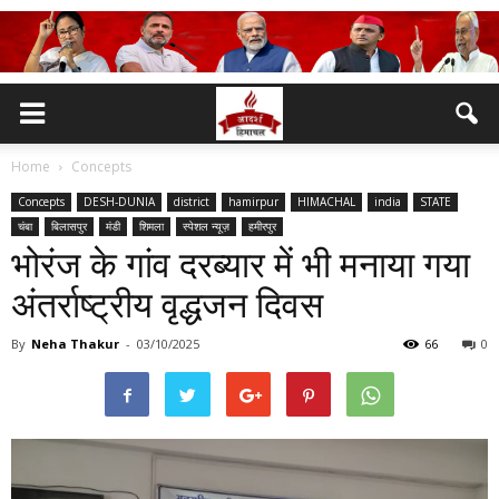
Home
Concepts
Concepts
DESH-DUNIA
district
hamirpur
HIMACHAL
india
STATE
चंबा
बिलासपुर
मंडी
शिमला
स्पेशल न्यूज़
हमीरपुर
भोरंज के गांव दरब्यार में भी मनाया गया
अंतर्राष्ट्रीय वृद्धजन दिवस
By
Neha Thakur
-
03/10/2025
66
0