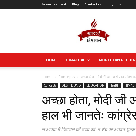
Advertisement
Blog
Contact us
Buy now
Aadarsh
Himachal
HOME
HIMACHAL
NORTHERN REGION
Home
Concepts
अच्छा होता, मोदी जी आपदा में आकर हिमाचल
Concepts
DESH-DUNIA
EDUCATION
Health
HIMAC
अच्छा होता, मोदी जी
हाल भी जानतेः कांग्रे
न आपदा में हिमाचल की मदद की, न सेब पर आयात शुल्क ती