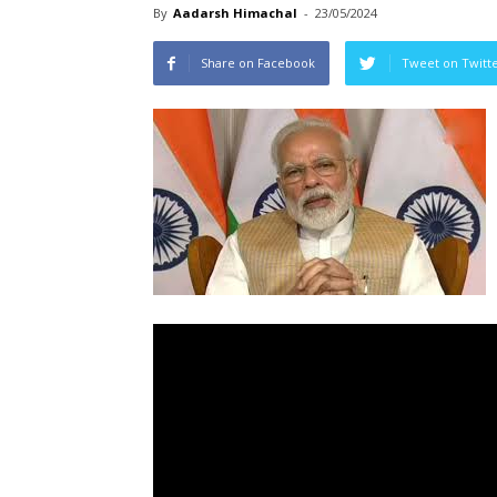
By
Aadarsh Himachal
-
23/05/2024
Share on Facebook
Tweet on Twitt