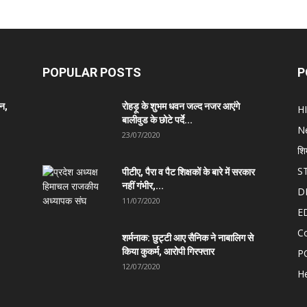
POPULAR POSTS
P
ान,
रोहड़ू के शुभम धवन जल्द नजर आएंगे
H
बालीवुड के छोटे पर्दे...
N
23/07/2020
शि
S
पीटीए, पैरा व पैट शिक्षकों के बारे में सरकार
नहीं गंभीर,...
D
11/07/2020
E
C
शर्मनाक: छुट्टी आए सैनिक ने नाबालिग से
किया कुकर्म, आरोपी गिरफ्तार
P
12/07/2020
He