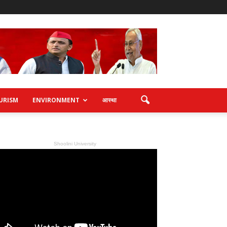
URISM
ENVIRONMENT
आस्था
Shoolini University