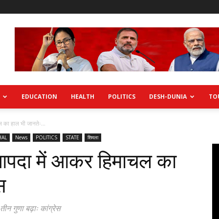
EDUCATION
HEALTH
POLITICS
DESH-DUNIA
TO
 का हाल भी जानतेः...
HAL
News
POLITICS
STATE
शिमला
 आपदा में आकर हिमाचल का
स
न गुणा बढ़ाः कांग्रेस