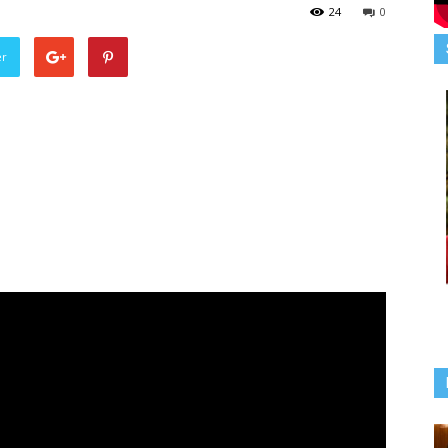
24
0
er