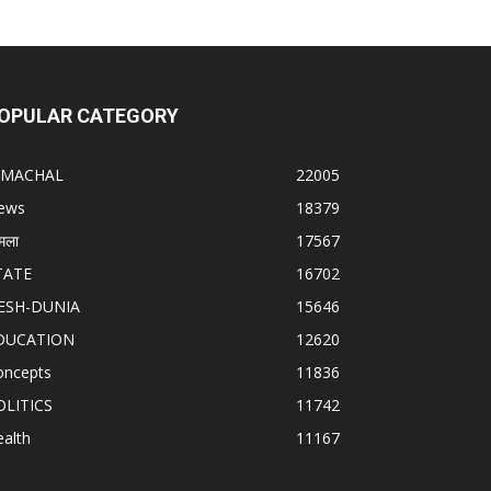
OPULAR CATEGORY
IMACHAL
22005
ews
18379
मला
17567
TATE
16702
ESH-DUNIA
15646
DUCATION
12620
oncepts
11836
OLITICS
11742
alth
11167